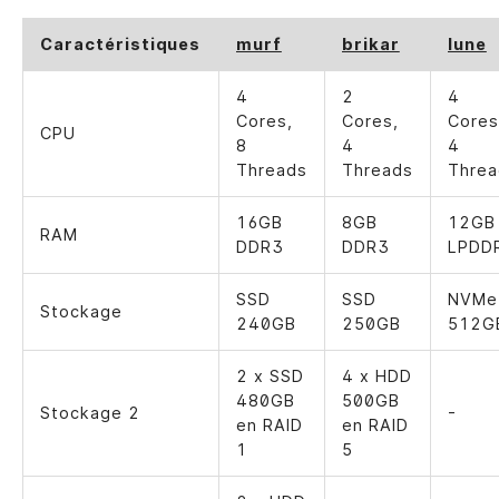
Caractéristiques
murf
brikar
lune
4
2
4
Cores,
Cores,
Cores
CPU
8
4
4
Threads
Threads
Threa
16GB
8GB
12GB
RAM
DDR3
DDR3
LPDD
SSD
SSD
NVMe
Stockage
240GB
250GB
512G
2 x SSD
4 x HDD
480GB
500GB
Stockage 2
-
en RAID
en RAID
1
5